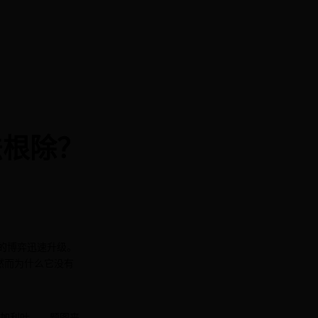
法根除？
的博弈迅速升级。
然而为什么它没有
尤加利叶、，题图来