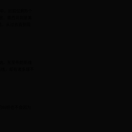
中，目前仅剩15个
居，墨西哥则是美
笔，从过去直到现
华纳，东至布朗斯维
清线，却有诸多理不
的纠纷也不会因为