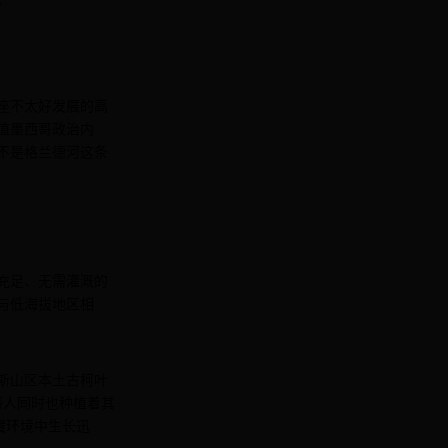
。
座不太好发展的高
值墨西哥政治内
不是格兰德河这条
充足、无需灌溉的
与低海拔地区相
斯山区本土古柯叶
哥人同时也种植着其
暖环境中生长迅