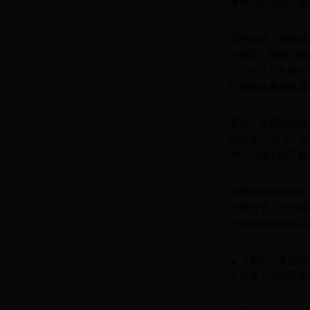
墨西哥的贫困，美
而在此时，毒贩抛
的绳索，能够“搭
在于生活与生命的
民群体是墨西哥毒
至此，墨西哥农民
品农业”；以及，
中，迅速形成了相
墨西哥从传统的农
恐怖分子。在长期
产业发展都与毒品
▲（橙色）墨西哥
在毒品上的供需关