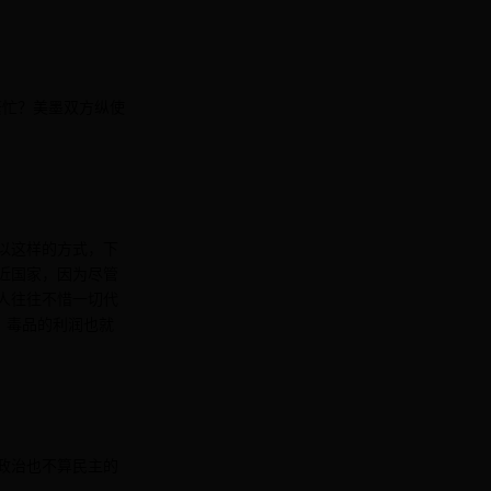
繁忙？美墨双方纵使
，以这样的方式，下
近国家，因为尽管
人往往不惜一切代
，毒品的利润也就
政治也不算民主的