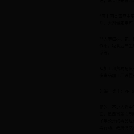
速；罂粟也是喜光
*可卡因类毒品主
剂，大剂量服用可
**大麻植株、花
作用，吸食后产生
系统。
从加工和贸易角度
多毒品加工厂设置
3. 逼上梁山：PRI &
是的，不少人看中
面，墨西哥革命制
了半公开的毒品经
毒行动，政府仍然