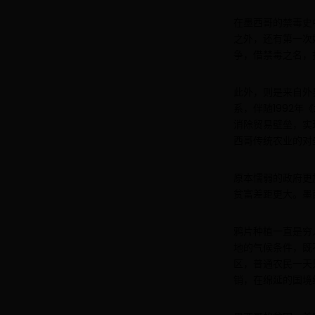
在墨西哥的禁毒史
之外，还有第一次
争，借禁毒之名，
此外，则是来自外
系，伴随1992年
消除贸易壁垒，实
西哥传统农业的对
原本懦弱的政府更
贫富差距更大。墨
鸦片种植一直是穷
地的气候条件，既
区，普通农民一天
销，在绵延的国境