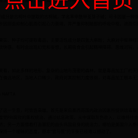
点击进入首页
喜湿润喜较高海拔，似乎毒品就该被种植在这里。
要成分是古柯叶中提取的古柯碱，学名苯甲酰甲荃芽子碱；可卡因是一种
卡因则会抑制心肌而引起心力衰竭，并严重抑制脑部的呼吸中枢，进而引
、果实、种子均可提取毒品，主要活性成分是四氢大麻酚；大麻对中枢神经
欣快感，有时会出现幻觉和妄想，长期吸食会引起精神障碍、思维迟钝，
来看，如此多样的地形、复杂的山地与茂密的森林，就是毒品加工厂的天
在偏远地区，当地人口稀少，政府对其控制力度很弱，对毒品加工根本无
 NAFTA
了这一生意，时势造枭雄。首先是来自墨西哥国内政治因素所提供给毒贩
度党PRI腐败的集权统治，通过姑息政策，从中谋取灰色收入，以维持社
济；另一方面借着打击罪犯的由头巩固自身的统治力，哪怕是美国介入参
保持一个暧昧的态度，原本“官与匪”的平衡已经难以撼动了。