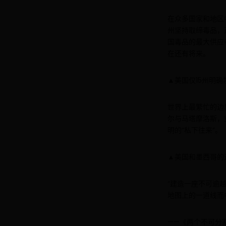
在众多国家和地区
州坚持取缔毒品，
国毒品的最大供应
在还有将来。
▲美国仅15州明确
世界上最繁忙的边
尔与马塔摩洛斯，
明的“私下往来”。
▲美国和墨西哥的
“建造一座不可逾
地图上的一道线而
——《两个不可分