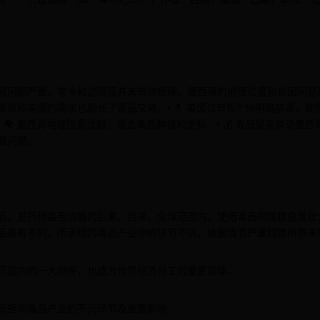
易问题严重，禁令和边境墙并未有效根除。墨西哥的地理位置和贫困问题
败和美国的需求也助长了毒品交易。• 💊 美国仅有15个州明确禁毒，
 🌍 墨西哥地理位置优越，适合毒品种植和走私。• 💰 毒品贸易带动墨
罪问题。
品，是药物滥用成瘾的后果。后来，全球范围内，使用毒品的规模愈发壮
品各有不同，所承担的毒品产业中的环节不同，依据情节严重程度所带来
范围内的一大顽疾，也成为世界经济分工的重要载体。
承担的毒品产业的不同环节及重要影响