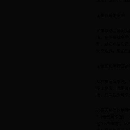
国家，但却具有优
▲墨西哥地形图
如果以格兰德河为
山。在美墨战争中
乱，趁它病要它命
天然边界，恐怕墨
▲美国和墨西哥的
从种植角度来说，
多山地形，隐匿其
比，只需要少量杀
这得天独厚的地理
*（毒品可卡因）
他“经济作物”。