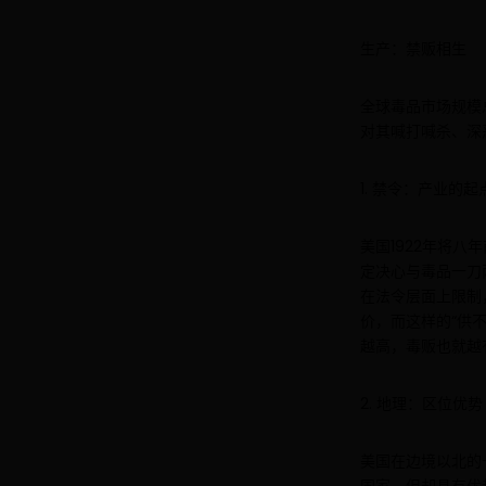
生产：禁贩相生
全球毒品市场规模
对其喊打喊杀、深
1. 禁令：产业的起
美国1922年将
定决心与毒品一刀
在法令层面上限制
价，而这样的“供
越高，毒贩也就越
2. 地理：区位优势
美国在边境以北的