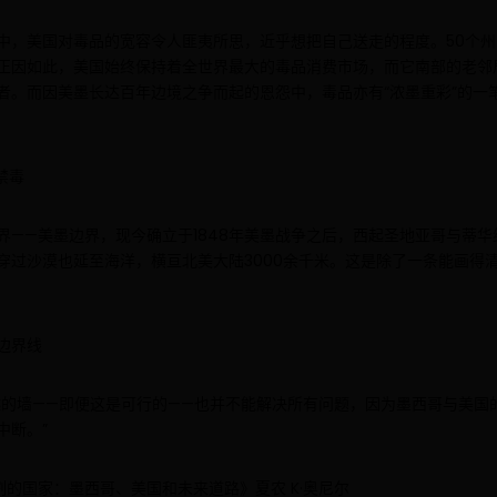
中，美国对毒品的宽容令人匪夷所思，近乎想把自己送走的程度。50个州
正因如此，美国始终保持着全世界最大的毒品消费市场，而它南部的老邻
者。而因美墨长达百年边境之争而起的恩怨中，毒品亦有“浓墨重彩”的一
禁毒
界——美墨边界，现今确立于1848年美墨战争之后，西起圣地亚哥与蒂
穿过沙漠也延至海洋，横亘北美大陆3000余千米。这是除了一条能画得
边界线
越的墙——即便这是可行的——也并不能解决所有问题，因为墨西哥与美国
中断。”
割的国家：墨西哥、美国和未来道路》夏农 K·奥尼尔