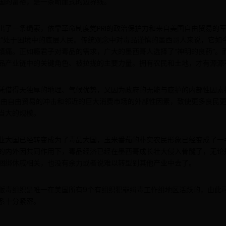
国的富裕，是一条断崖式的边界线。
出了一条绳索，依靠革命制度党PRI的政治保护力和来自美国自由贸易的
救”处于困境中的底层人民。传统观念中对毒品谨慎的墨西哥人来说，它如
镇痛。正如瘾君子对毒品的需求，广大的墨西哥人选择了“神明的良药”。
品产业链中的关键角色、被拉拢的主要力量。拥有农民和土地，才有源源
凭借得天独厚的地理、气候优势，又因为政府的无能与庇护的内部性因素
经由自由贸易的冲击和邻近的巨大消费市场的外部性因素，致使更多良民
当大的规模。
业大国已经转变成为了毒品大国，玉米番茄的朴实农民形象已经变成了一
的内外因共同作用下，毒品经济已经在墨西哥成长壮大侵入骨髓了，无论
捆绑休戚相关，也没有余力或者说难以转型到其他产业中去了。
贩毒组织是唯一在美国所有9个有组织犯罪缉毒工作组地区活跃的，由此
系十分紧密。