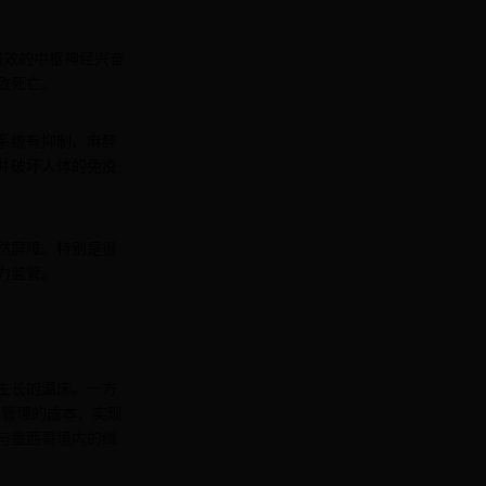
强效的中枢神经兴奋
致死亡。
系统有抑制、麻醉
并破坏人体的免疫
然屏障。特别是很
力监管。
生长的温床。一方
会管理的成本，实现
与墨西哥境内的缉