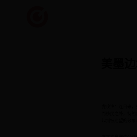
美墨边
虎嗅注：连日来，
而移民之外，特朗
起到被期望的效果
本文来自微信公众号