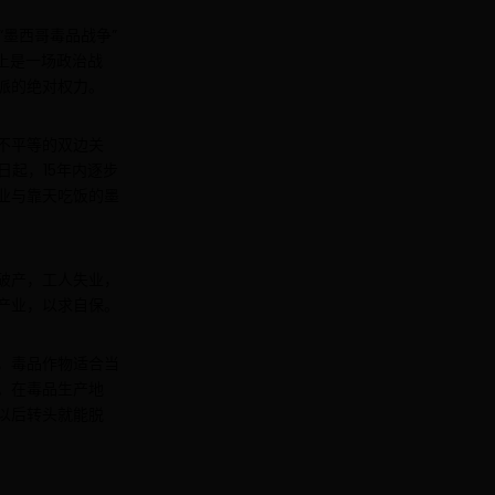
“墨西哥毒品战争”
质上是一场政治战
派的绝对权力。
不平等的双边关
日起，15年内逐步
业与靠天吃饭的墨
破产，工人失业，
产业，以求自保。
，毒品作物适合当
。在毒品生产地
以后转头就能脱