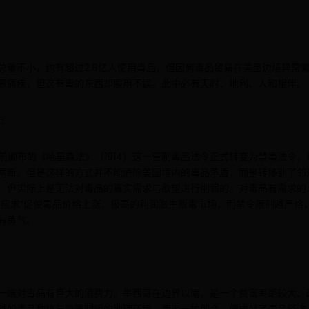
总量不小，约有超过2.8亿人使用毒品，但因何毒品贸易在美墨边境异常
恶痛疾，但这有毒的东西却照用不误。此中必有天时、地利、人和相伴。
点
八年前颁布的《哈里森法》（1914）这一管制毒品法令正式转变为禁毒法令
两断。但是这样的方式并不能消除美国境内的毒品矛盾，而是转移到了邻
，但实际上是无法对毒品的真实需求与欲望进行削弱的。对毒品有需求的
不应求”促使毒品价格上涨，极高的利润滋生贩毒市场，而禁令限制越严格
有勇气。
一端对毒品有巨大的消费力。墨西哥在边界以南，是一个贫富差距较大、