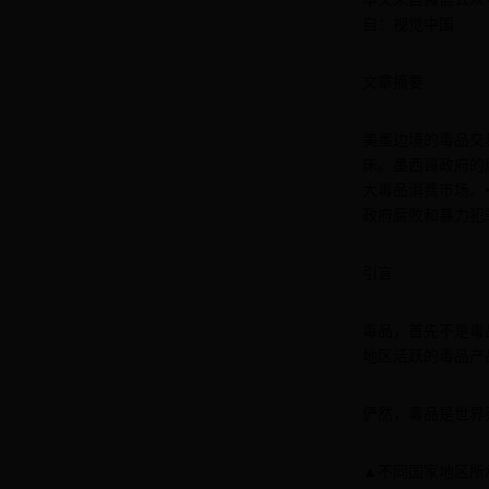
自：视觉中国
文章摘要
美墨边境的毒品交
床。墨西哥政府的腐
大毒品消费市场。•
政府腐败和暴力犯
引言
毒品，首先不是毒
地区活跃的毒品产
俨然，毒品是世界
▲不同国家地区所