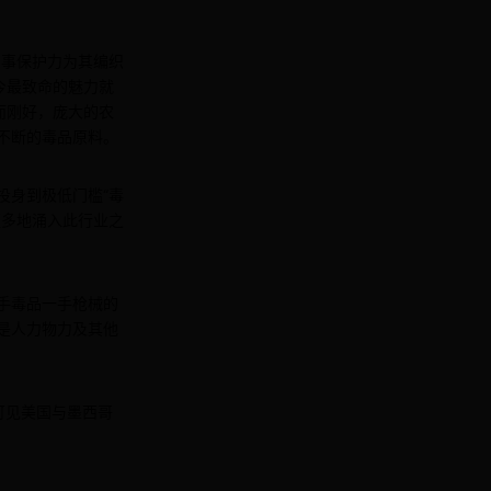
军事保护力为其编织
今最致命的魅力就
而刚好，庞大的农
不断的毒品原料。
投身到极低门槛“毒
更多地涌入此行业之
手毒品一手枪械的
是人力物力及其他
可见美国与墨西哥