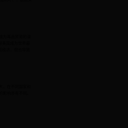
成为毒品贸易的温
使得美国成为世界最
西哥经济，但也导致
大，在不同国家和
的影响亦有不同。