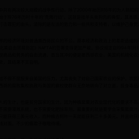
中共有两次较大规模的战争性行动，除了2000年始历时6年的为人熟知的
始于1976年历时十年的“秃鹰行动”，这就是挂羊头卖狗肉的典型，其本
打击罪犯的由头，清除的是左派的势力和一些共和支持者，以维护己身党
界的经济环境对普通墨西哥民众的不公。原本经济和政治上的差距造成的
《北美自由贸易协定》NAFTA的签署变得更加严峻，协议规定自1994年1月1
现商品和劳务的自由流通，首当其冲的便是墨西哥农业，美国的机械化农
垒，其结果不言自明。
加不得不屈服来自美国的压力，尤其丧失了对自己国家农业的保护，农民
西哥的腐败集权执政与美国的霸权使群众无奈地转向了对立面，投身毒品
人的生计，也是贫穷国家的生计。因为种植罂粟对农业现代化的要求不高
不需要灌溉系统，也不需要化肥除草剂，最重要的就是要学会采集罂粟汁
只能获得三美元收入，而种植古柯叶一天就能获利二十多美元。并且收获
线对面，不少的瘾君子嗷嗷待哺。