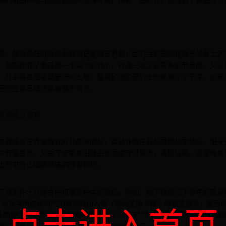
越的毒品种植与隐匿制贩的地理环境。两者一拍即合，便成就了毒品经济
界，那么墨西哥的毒品转向更是得它恩赐，因为当初美国佬似乎没看上这
，美国掠夺了墨西哥一半以上的领土，时逢一次工业革命的节骨眼，又正
，几乎将墨西哥最肥沃的土地、最具矿场资源的土地都拿了个干净，如果
西哥连毒品经济都发展不得了。
界河格兰德河
墨西哥位于赤道偏北的北美洲南部，毒品作物在亚热带和热带地区，阳光
中野蛮生长。又由于安第斯山脉由北向南穿过境内，海拔较高。这意味着
虫剂来防止细菌和疾病侵害即可。
气候条件十分适合种植诸多种类的毒品。例如，除了延续三千多年的安第
；以及美墨边境特产的佩奥特仙人掌（毒品麦斯卡林）的原生植物，墨西
此外两种主要的毒品原料植物也极为适合：大麻**为喜光短日照作物，在温