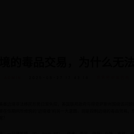
境的毒品交易，为什么无
ADMIN
2025-05-27 17:43:14
世界杯中国巴西
美墨边境非法移民形势日渐失控，美国联邦政府与得克萨斯州围绕该问题
普在任期间所修筑的“边境墙”的另一大意图，则是控制边境的毒品贸易。
呢？
：一只建筑精 （ID：Arch_Elf），作者：西风，编辑：白雎，审核：