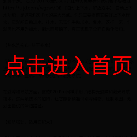
润感十足。 石头P20 Pro活动300元红包优惠券等你抢机会不容错过
https://u.jd.com/wgzwMQB 【自动上下水，解放双手】 自动上下
水功能，是这款P20 Pro的最大亮点。你只需要提前安装好上下水模
块，它就能自动进水、排水，无需你手动加水、倒水。这样一来，你
就再也不用为加水、倒水而烦恼了，真正实现了全程自动化清扫。
【热水洗拖布+烘干补水】
点击进入首页
当然，除了自动上下水功能外，这款P20 Pro还保留了P10S Pro的热水
洗拖布、烘干补水等优秀功能。这些功能相互配合，让你的地面始终
保持干净、整洁。 结构光避障+激光导航】
在避障和导航方面，这款P20 Pro同样采用了结构光避障和激光导航
技术。这两项技术的加持，让它能够精准识别障碍物、绘制地图，规
划出最优的清扫路径。
【续航强劲，适用面积大】